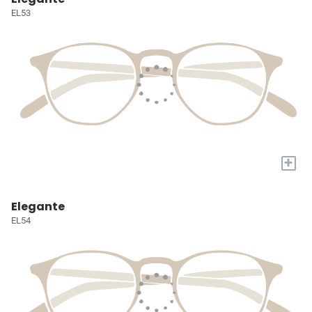
EL53
+
Elegante
EL54